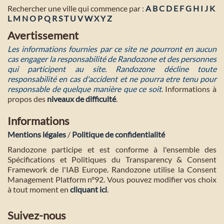
Rechercher une ville qui commence par :
A
B
C
D
E
F
G
H
I
J
K
L
M
N
O
P
Q
R
S
T
U
V
W
X
Y
Z
Avertissement
Les informations fournies par ce site ne pourront en aucun
cas engager la responsabilité de Randozone et des personnes
qui participent au site. Randozone décline toute
responsabilité en cas d'accident et ne pourra etre tenu pour
responsable de quelque manière que ce soit
. Informations à
propos des
niveaux de difficulté
.
Informations
Mentions légales
/
Politique de confidentialité
Randozone participe et est conforme à l'ensemble des
Spécifications et Politiques du Transparency & Consent
Framework de l'IAB Europe. Randozone utilise la Consent
Management Platform n°92. Vous pouvez modifier vos choix
à tout moment en
cliquant ici
.
Suivez-nous