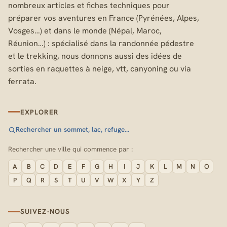
nombreux articles et fiches techniques pour
préparer vos aventures en France (Pyrénées, Alpes,
Vosges…) et dans le monde (Népal, Maroc,
Réunion…) : spécialisé dans la randonnée pédestre
et le trekking, nous donnons aussi des idées de
sorties en raquettes à neige, vtt, canyoning ou via
ferrata.
EXPLORER
Rechercher un sommet, lac, refuge…
Rechercher une ville qui commence par :
A
B
C
D
E
F
G
H
I
J
K
L
M
N
O
P
Q
R
S
T
U
V
W
X
Y
Z
SUIVEZ-NOUS