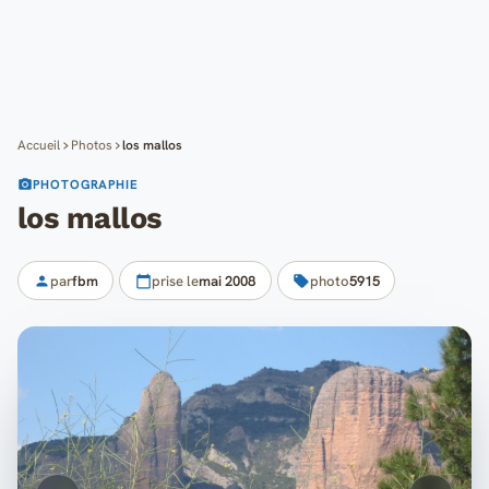
Cartes
Blog
Mon compte
Accueil
Photos
los mallos
PHOTOGRAPHIE
los mallos
par
fbm
prise le
mai 2008
photo
5915