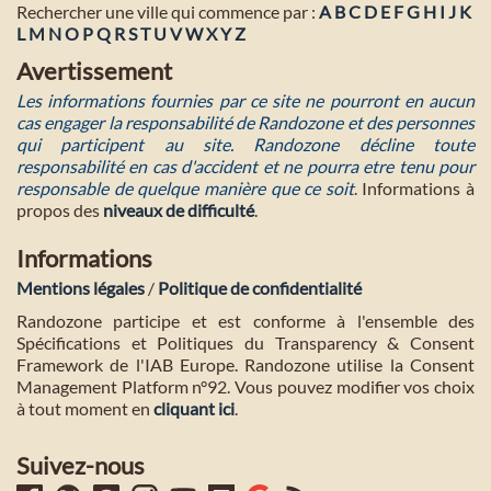
Rechercher une ville qui commence par :
A
B
C
D
E
F
G
H
I
J
K
L
M
N
O
P
Q
R
S
T
U
V
W
X
Y
Z
Avertissement
Les informations fournies par ce site ne pourront en aucun
cas engager la responsabilité de Randozone et des personnes
qui participent au site. Randozone décline toute
responsabilité en cas d'accident et ne pourra etre tenu pour
responsable de quelque manière que ce soit
. Informations à
propos des
niveaux de difficulté
.
Informations
Mentions légales
/
Politique de confidentialité
Randozone participe et est conforme à l'ensemble des
Spécifications et Politiques du Transparency & Consent
Framework de l'IAB Europe. Randozone utilise la Consent
Management Platform n°92. Vous pouvez modifier vos choix
à tout moment en
cliquant ici
.
Suivez-nous