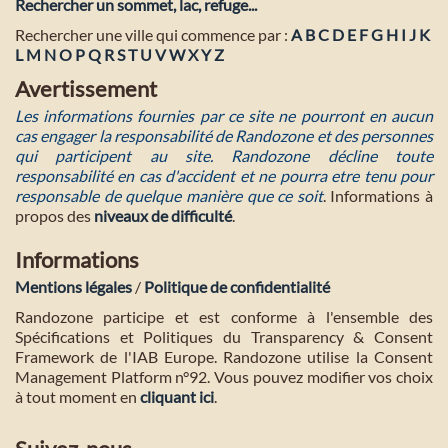
Rechercher un sommet, lac, refuge...
Rechercher une ville qui commence par :
A
B
C
D
E
F
G
H
I
J
K
L
M
N
O
P
Q
R
S
T
U
V
W
X
Y
Z
Avertissement
Les informations fournies par ce site ne pourront en aucun
cas engager la responsabilité de Randozone et des personnes
qui participent au site. Randozone décline toute
responsabilité en cas d'accident et ne pourra etre tenu pour
responsable de quelque manière que ce soit
. Informations à
propos des
niveaux de difficulté
.
Informations
Mentions légales
/
Politique de confidentialité
Randozone participe et est conforme à l'ensemble des
Spécifications et Politiques du Transparency & Consent
Framework de l'IAB Europe. Randozone utilise la Consent
Management Platform n°92. Vous pouvez modifier vos choix
à tout moment en
cliquant ici
.