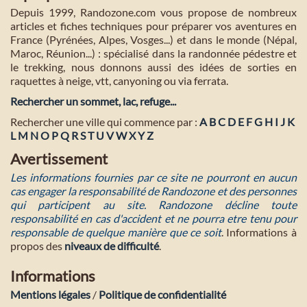
Depuis 1999, Randozone.com vous propose de nombreux
articles et fiches techniques pour préparer vos aventures en
France (Pyrénées, Alpes, Vosges...) et dans le monde (Népal,
Maroc, Réunion...) : spécialisé dans la randonnée pédestre et
le trekking, nous donnons aussi des idées de sorties en
raquettes à neige, vtt, canyoning ou via ferrata.
Rechercher un sommet, lac, refuge...
Rechercher une ville qui commence par :
A
B
C
D
E
F
G
H
I
J
K
L
M
N
O
P
Q
R
S
T
U
V
W
X
Y
Z
Avertissement
Les informations fournies par ce site ne pourront en aucun
cas engager la responsabilité de Randozone et des personnes
qui participent au site. Randozone décline toute
responsabilité en cas d'accident et ne pourra etre tenu pour
responsable de quelque manière que ce soit
. Informations à
propos des
niveaux de difficulté
.
Informations
Mentions légales
/
Politique de confidentialité