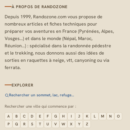
À PROPOS DE RANDOZONE
Depuis 1999, Randozone.com vous propose de
nombreux articles et fiches techniques pour
préparer vos aventures en France (Pyrénées, Alpes,
Vosges…) et dans le monde (Népal, Maroc,
Réunion…) : spécialisé dans la randonnée pédestre
et le trekking, nous donnons aussi des idées de
sorties en raquettes à neige, vtt, canyoning ou via
ferrata.
EXPLORER
Rechercher un sommet, lac, refuge…
Rechercher une ville qui commence par :
A
B
C
D
E
F
G
H
I
J
K
L
M
N
O
P
Q
R
S
T
U
V
W
X
Y
Z