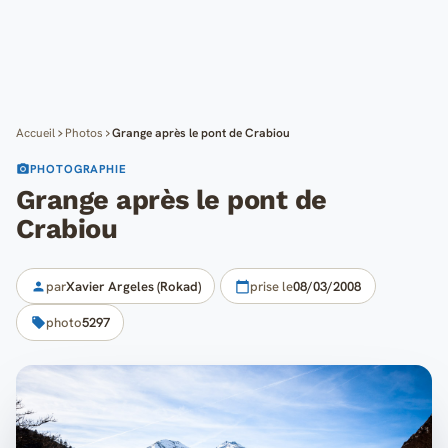
Cartes
Blog
Mon compte
Accueil
Photos
Grange après le pont de Crabiou
PHOTOGRAPHIE
Grange après le pont de
Crabiou
par
Xavier Argeles (Rokad)
prise le
08/03/2008
photo
5297