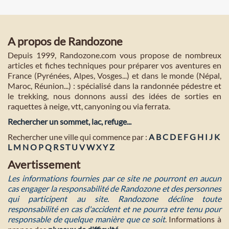
A propos de Randozone
Depuis 1999, Randozone.com vous propose de nombreux
articles et fiches techniques pour préparer vos aventures en
France (Pyrénées, Alpes, Vosges...) et dans le monde (Népal,
Maroc, Réunion...) : spécialisé dans la randonnée pédestre et
le trekking, nous donnons aussi des idées de sorties en
raquettes à neige, vtt, canyoning ou via ferrata.
Rechercher un sommet, lac, refuge...
Rechercher une ville qui commence par :
A
B
C
D
E
F
G
H
I
J
K
L
M
N
O
P
Q
R
S
T
U
V
W
X
Y
Z
Avertissement
Les informations fournies par ce site ne pourront en aucun
cas engager la responsabilité de Randozone et des personnes
qui participent au site. Randozone décline toute
responsabilité en cas d'accident et ne pourra etre tenu pour
responsable de quelque manière que ce soit
. Informations à