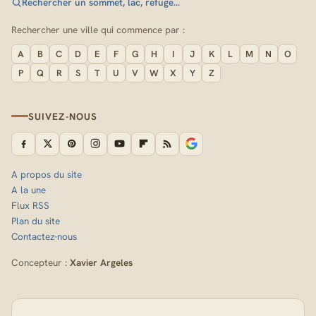
Rechercher un sommet, lac, refuge…
Rechercher une ville qui commence par :
A
B
C
D
E
F
G
H
I
J
K
L
M
N
O
P
Q
R
S
T
U
V
W
X
Y
Z
SUIVEZ-NOUS
A propos du site
A la une
Flux RSS
Plan du site
Contactez-nous
Concepteur :
Xavier Argeles