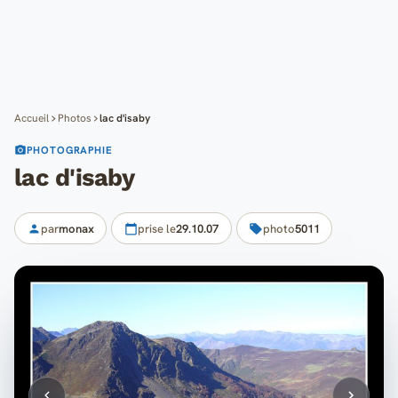
Cartes
Blog
Mon compte
Accueil
Photos
lac d'isaby
PHOTOGRAPHIE
lac d'isaby
par
monax
prise le
29.10.07
photo
5011