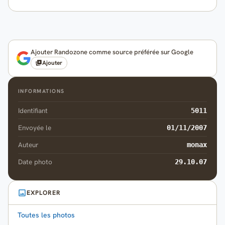
Ajouter Randozone comme source préférée sur Google
Ajouter
INFORMATIONS
Identifiant
5011
Envoyée le
01/11/2007
Auteur
monax
Date photo
29.10.07
EXPLORER
Toutes les photos