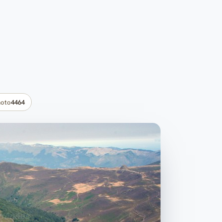
oto
4464