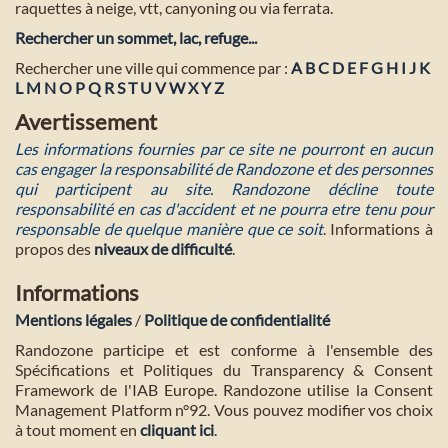
raquettes à neige, vtt, canyoning ou via ferrata.
Rechercher un sommet, lac, refuge...
Rechercher une ville qui commence par :
A
B
C
D
E
F
G
H
I
J
K
L
M
N
O
P
Q
R
S
T
U
V
W
X
Y
Z
Avertissement
Les informations fournies par ce site ne pourront en aucun
cas engager la responsabilité de Randozone et des personnes
qui participent au site. Randozone décline toute
responsabilité en cas d'accident et ne pourra etre tenu pour
responsable de quelque manière que ce soit
. Informations à
propos des
niveaux de difficulté
.
Informations
Mentions légales
/
Politique de confidentialité
Randozone participe et est conforme à l'ensemble des
Spécifications et Politiques du Transparency & Consent
Framework de l'IAB Europe. Randozone utilise la Consent
Management Platform n°92. Vous pouvez modifier vos choix
à tout moment en
cliquant ici
.