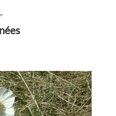
es
énées