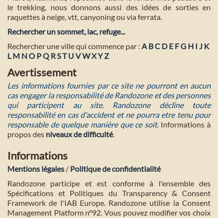
le trekking, nous donnons aussi des idées de sorties en
raquettes à neige, vtt, canyoning ou via ferrata.
Rechercher un sommet, lac, refuge...
Rechercher une ville qui commence par :
A
B
C
D
E
F
G
H
I
J
K
L
M
N
O
P
Q
R
S
T
U
V
W
X
Y
Z
Avertissement
Les informations fournies par ce site ne pourront en aucun
cas engager la responsabilité de Randozone et des personnes
qui participent au site. Randozone décline toute
responsabilité en cas d'accident et ne pourra etre tenu pour
responsable de quelque manière que ce soit
. Informations à
propos des
niveaux de difficulté
.
Informations
Mentions légales
/
Politique de confidentialité
Randozone participe et est conforme à l'ensemble des
Spécifications et Politiques du Transparency & Consent
Framework de l'IAB Europe. Randozone utilise la Consent
Management Platform n°92. Vous pouvez modifier vos choix