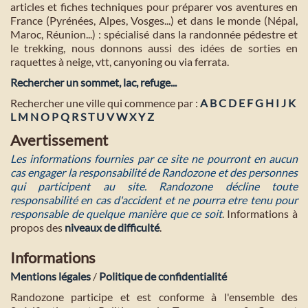
articles et fiches techniques pour préparer vos aventures en
France (Pyrénées, Alpes, Vosges...) et dans le monde (Népal,
Maroc, Réunion...) : spécialisé dans la randonnée pédestre et
le trekking, nous donnons aussi des idées de sorties en
raquettes à neige, vtt, canyoning ou via ferrata.
Rechercher un sommet, lac, refuge...
Rechercher une ville qui commence par :
A
B
C
D
E
F
G
H
I
J
K
L
M
N
O
P
Q
R
S
T
U
V
W
X
Y
Z
Avertissement
Les informations fournies par ce site ne pourront en aucun
cas engager la responsabilité de Randozone et des personnes
qui participent au site. Randozone décline toute
responsabilité en cas d'accident et ne pourra etre tenu pour
responsable de quelque manière que ce soit
. Informations à
propos des
niveaux de difficulté
.
Informations
Mentions légales
/
Politique de confidentialité
Randozone participe et est conforme à l'ensemble des