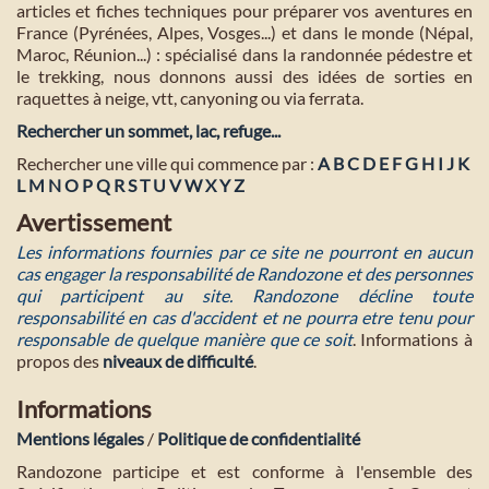
articles et fiches techniques pour préparer vos aventures en
France (Pyrénées, Alpes, Vosges...) et dans le monde (Népal,
Maroc, Réunion...) : spécialisé dans la randonnée pédestre et
le trekking, nous donnons aussi des idées de sorties en
raquettes à neige, vtt, canyoning ou via ferrata.
Rechercher un sommet, lac, refuge...
Rechercher une ville qui commence par :
A
B
C
D
E
F
G
H
I
J
K
L
M
N
O
P
Q
R
S
T
U
V
W
X
Y
Z
Avertissement
Les informations fournies par ce site ne pourront en aucun
cas engager la responsabilité de Randozone et des personnes
qui participent au site. Randozone décline toute
responsabilité en cas d'accident et ne pourra etre tenu pour
responsable de quelque manière que ce soit
. Informations à
propos des
niveaux de difficulté
.
Informations
Mentions légales
/
Politique de confidentialité
Randozone participe et est conforme à l'ensemble des