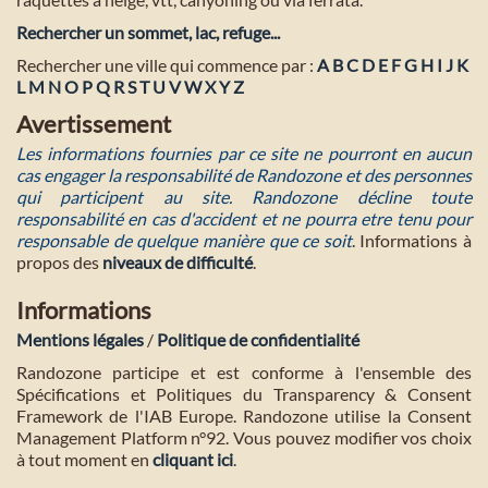
Rechercher un sommet, lac, refuge...
Rechercher une ville qui commence par :
A
B
C
D
E
F
G
H
I
J
K
L
M
N
O
P
Q
R
S
T
U
V
W
X
Y
Z
Avertissement
Les informations fournies par ce site ne pourront en aucun
cas engager la responsabilité de Randozone et des personnes
qui participent au site. Randozone décline toute
responsabilité en cas d'accident et ne pourra etre tenu pour
responsable de quelque manière que ce soit
. Informations à
propos des
niveaux de difficulté
.
Informations
Mentions légales
/
Politique de confidentialité
Randozone participe et est conforme à l'ensemble des
Spécifications et Politiques du Transparency & Consent
Framework de l'IAB Europe. Randozone utilise la Consent
Management Platform n°92. Vous pouvez modifier vos choix
à tout moment en
cliquant ici
.