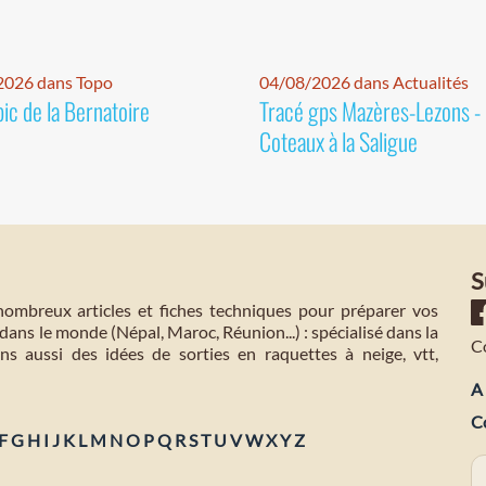
2026 dans Topo
04/08/2026 dans Actualités
pic de la Bernatoire
Tracé gps Mazères-Lezons -
Coteaux à la Saligue
S
mbreux articles et fiches techniques pour préparer vos
dans le monde (Népal, Maroc, Réunion...) : spécialisé dans la
C
s aussi des idées de sorties en raquettes à neige, vtt,
A 
C
F
G
H
I
J
K
L
M
N
O
P
Q
R
S
T
U
V
W
X
Y
Z