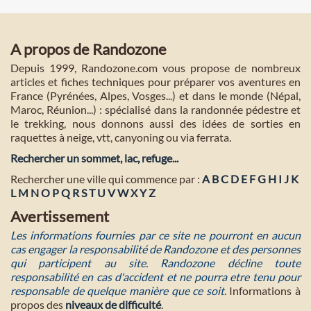
A propos de Randozone
Depuis 1999, Randozone.com vous propose de nombreux
articles et fiches techniques pour préparer vos aventures en
France (Pyrénées, Alpes, Vosges...) et dans le monde (Népal,
Maroc, Réunion...) : spécialisé dans la randonnée pédestre et
le trekking, nous donnons aussi des idées de sorties en
raquettes à neige, vtt, canyoning ou via ferrata.
Rechercher un sommet, lac, refuge...
Rechercher une ville qui commence par :
A
B
C
D
E
F
G
H
I
J
K
L
M
N
O
P
Q
R
S
T
U
V
W
X
Y
Z
Avertissement
Les informations fournies par ce site ne pourront en aucun
cas engager la responsabilité de Randozone et des personnes
qui participent au site. Randozone décline toute
responsabilité en cas d'accident et ne pourra etre tenu pour
responsable de quelque manière que ce soit
. Informations à
propos des
niveaux de difficulté
.