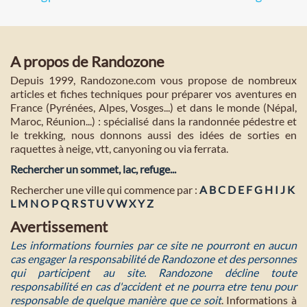
A propos de Randozone
Depuis 1999, Randozone.com vous propose de nombreux
articles et fiches techniques pour préparer vos aventures en
France (Pyrénées, Alpes, Vosges...) et dans le monde (Népal,
Maroc, Réunion...) : spécialisé dans la randonnée pédestre et
le trekking, nous donnons aussi des idées de sorties en
raquettes à neige, vtt, canyoning ou via ferrata.
Rechercher un sommet, lac, refuge...
Rechercher une ville qui commence par :
A
B
C
D
E
F
G
H
I
J
K
L
M
N
O
P
Q
R
S
T
U
V
W
X
Y
Z
Avertissement
Les informations fournies par ce site ne pourront en aucun
cas engager la responsabilité de Randozone et des personnes
qui participent au site. Randozone décline toute
responsabilité en cas d'accident et ne pourra etre tenu pour
responsable de quelque manière que ce soit
. Informations à