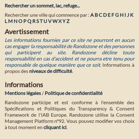
Rechercher un sommet, lac, refuge...
Rechercher une ville qui commence par :
A
B
C
D
E
F
G
H
I
J
K
L
M
N
O
P
Q
R
S
T
U
V
W
X
Y
Z
Avertissement
Les informations fournies par ce site ne pourront en aucun
cas engager la responsabilité de Randozone et des personnes
qui participent au site. Randozone décline toute
responsabilité en cas d'accident et ne pourra etre tenu pour
responsable de quelque manière que ce soit
. Informations à
propos des
niveaux de difficulté
.
Informations
Mentions légales
/
Politique de confidentialité
Randozone participe et est conforme à l'ensemble des
Spécifications et Politiques du Transparency & Consent
Framework de l'IAB Europe. Randozone utilise la Consent
Management Platform n°92. Vous pouvez modifier vos choix
à tout moment en
cliquant ici
.