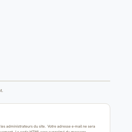
t.
es administrateurs du site. Votre adresse e-mail ne sera
matiquement. Le code HTML sera supprimé du message.