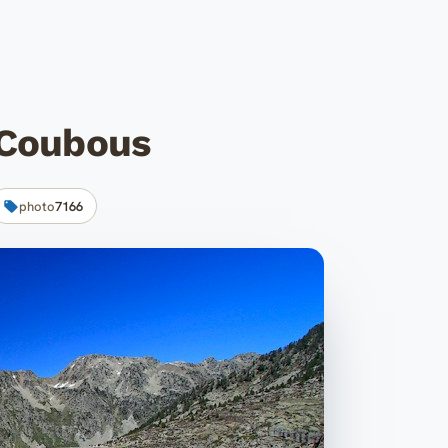
 Coubous
photo
7166