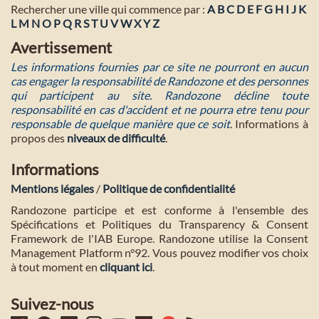
Rechercher une ville qui commence par :
A
B
C
D
E
F
G
H
I
J
K
L
M
N
O
P
Q
R
S
T
U
V
W
X
Y
Z
Avertissement
Les informations fournies par ce site ne pourront en aucun
cas engager la responsabilité de Randozone et des personnes
qui participent au site. Randozone décline toute
responsabilité en cas d'accident et ne pourra etre tenu pour
responsable de quelque manière que ce soit
. Informations à
propos des
niveaux de difficulté
.
Informations
Mentions légales
/
Politique de confidentialité
Randozone participe et est conforme à l'ensemble des
Spécifications et Politiques du Transparency & Consent
Framework de l'IAB Europe. Randozone utilise la Consent
Management Platform n°92. Vous pouvez modifier vos choix
à tout moment en
cliquant ici
.
Suivez-nous