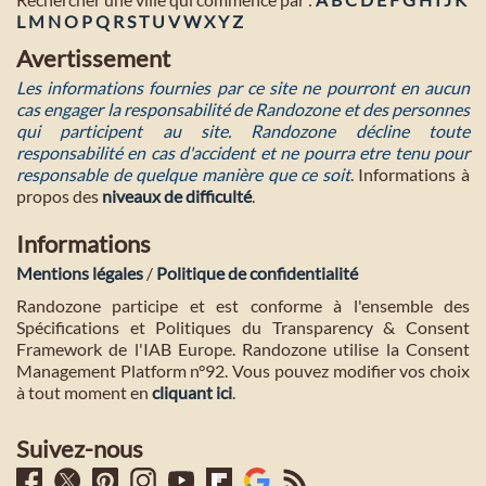
L
M
N
O
P
Q
R
S
T
U
V
W
X
Y
Z
Avertissement
Les informations fournies par ce site ne pourront en aucun
cas engager la responsabilité de Randozone et des personnes
qui participent au site. Randozone décline toute
responsabilité en cas d'accident et ne pourra etre tenu pour
responsable de quelque manière que ce soit
. Informations à
propos des
niveaux de difficulté
.
Informations
Mentions légales
/
Politique de confidentialité
Randozone participe et est conforme à l'ensemble des
Spécifications et Politiques du Transparency & Consent
Framework de l'IAB Europe. Randozone utilise la Consent
Management Platform n°92. Vous pouvez modifier vos choix
à tout moment en
cliquant ici
.
Suivez-nous