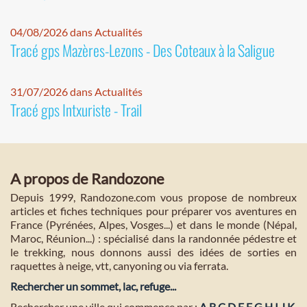
04/08/2026 dans Actualités
Tracé gps Mazères-Lezons - Des Coteaux à la Saligue
31/07/2026 dans Actualités
Tracé gps Intxuriste - Trail
A propos de Randozone
Depuis 1999, Randozone.com vous propose de nombreux
articles et fiches techniques pour préparer vos aventures en
France (Pyrénées, Alpes, Vosges...) et dans le monde (Népal,
Maroc, Réunion...) : spécialisé dans la randonnée pédestre et
le trekking, nous donnons aussi des idées de sorties en
raquettes à neige, vtt, canyoning ou via ferrata.
Rechercher un sommet, lac, refuge...
Rechercher une ville qui commence par :
A
B
C
D
E
F
G
H
I
J
K