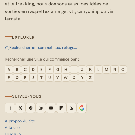
et le trekking, nous donnons aussi des idées de
sorties en raquettes à neige, vtt, canyoning ou via
ferrata.
EXPLORER
Rechercher un sommet, lac, refuge…
Rechercher une ville qui commence par :
A
B
C
D
E
F
G
H
I
J
K
L
M
N
O
P
Q
R
S
T
U
V
W
X
Y
Z
SUIVEZ-NOUS
A propos du site
A la une
Flux RSS