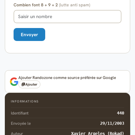
Combien font 8 + 9 + 2
(lutte anti spam)
Ajouter Randozone comme source préférée sur Google
Ajouter
INFORMATIONS
Identifiant
440
Envoyée le
29/11/2003
Auteur
Xavier Argeles (Rokad)