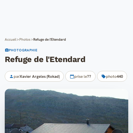
Cartes
Blog
Mon compte
Accueil
Photos
Refuge de l'Etendard
PHOTOGRAPHIE
Refuge de l'Etendard
par
Xavier Argeles (Rokad)
prise le
??
photo
440