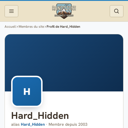
Accueil
Membres du site
Profil de Hard_Hidden
Topos
Recherche
Photos
Articles
Reportages
H
Matériel
Hard_Hidden
Services
alias
Hard_Hidden
· Membre depuis 2003