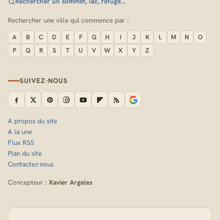
Rechercher un sommet, lac, refuge…
Rechercher une ville qui commence par :
A
B
C
D
E
F
G
H
I
J
K
L
M
N
O
P
Q
R
S
T
U
V
W
X
Y
Z
SUIVEZ-NOUS
A propos du site
A la une
Flux RSS
Plan du site
Contactez-nous
Concepteur :
Xavier Argeles