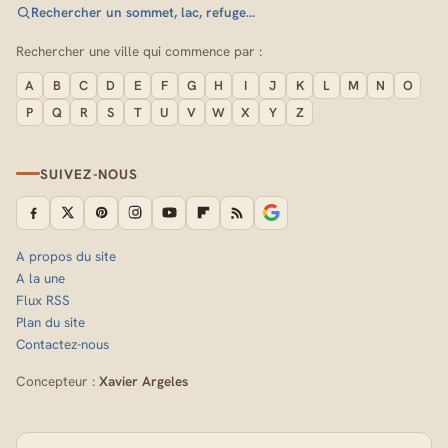
Rechercher un sommet, lac, refuge…
Rechercher une ville qui commence par :
A
B
C
D
E
F
G
H
I
J
K
L
M
N
O
P
Q
R
S
T
U
V
W
X
Y
Z
SUIVEZ-NOUS
A propos du site
A la une
Flux RSS
Plan du site
Contactez-nous
Concepteur :
Xavier Argeles