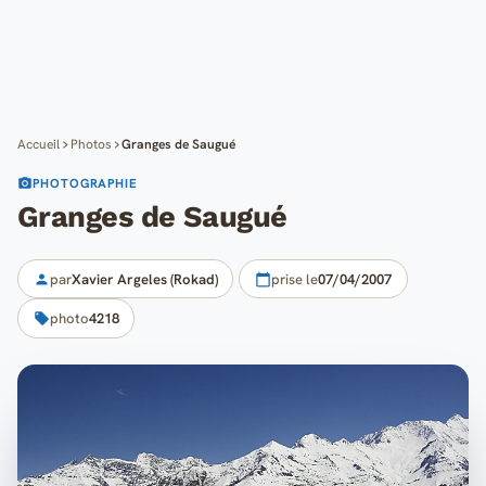
Cartes
Blog
Mon compte
Accueil
Photos
Granges de Saugué
PHOTOGRAPHIE
Granges de Saugué
par
Xavier Argeles (Rokad)
prise le
07/04/2007
photo
4218