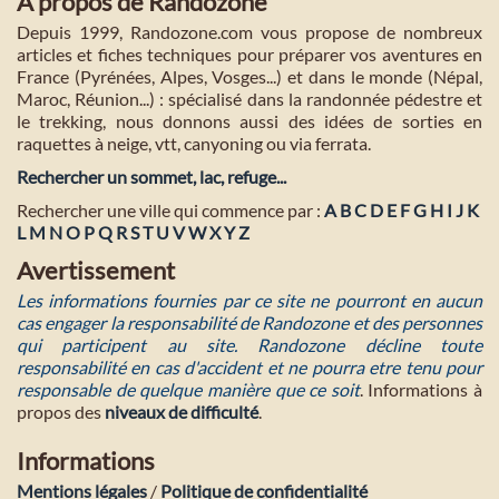
A propos de Randozone
Depuis 1999, Randozone.com vous propose de nombreux
articles et fiches techniques pour préparer vos aventures en
France (Pyrénées, Alpes, Vosges...) et dans le monde (Népal,
Maroc, Réunion...) : spécialisé dans la randonnée pédestre et
le trekking, nous donnons aussi des idées de sorties en
raquettes à neige, vtt, canyoning ou via ferrata.
Rechercher un sommet, lac, refuge...
Rechercher une ville qui commence par :
A
B
C
D
E
F
G
H
I
J
K
L
M
N
O
P
Q
R
S
T
U
V
W
X
Y
Z
Avertissement
Les informations fournies par ce site ne pourront en aucun
cas engager la responsabilité de Randozone et des personnes
qui participent au site. Randozone décline toute
responsabilité en cas d'accident et ne pourra etre tenu pour
responsable de quelque manière que ce soit
. Informations à
propos des
niveaux de difficulté
.
Informations
Mentions légales
/
Politique de confidentialité