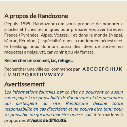
A propos de Randozone
Depuis 1999, Randozone.com vous propose de nombreux
articles et fiches techniques pour préparer vos aventures en
France (Pyrénées, Alpes, Vosges...) et dans le monde (Népal,
Maroc, Réunion...) : spécialisé dans la randonnée pédestre et
le trekking, nous donnons aussi des idées de sorties en
raquettes à neige, vtt, canyoning ou via ferrata.
Rechercher un sommet, lac, refuge...
Rechercher une ville qui commence par :
A
B
C
D
E
F
G
H
I
J
K
L
M
N
O
P
Q
R
S
T
U
V
W
X
Y
Z
Avertissement
Les informations fournies par ce site ne pourront en aucun
cas engager la responsabilité de Randozone et des personnes
qui participent au site. Randozone décline toute
responsabilité en cas d'accident et ne pourra etre tenu pour
responsable de quelque manière que ce soit
. Informations à
propos des
niveaux de difficulté
.