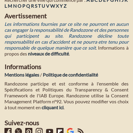
L
M
N
O
P
Q
R
S
T
U
V
W
X
Y
Z
Avertissement
Les informations fournies par ce site ne pourront en aucun
cas engager la responsabilité de Randozone et des personnes
qui participent au site. Randozone décline toute
responsabilité en cas d'accident et ne pourra etre tenu pour
responsable de quelque manière que ce soit
. Informations à
propos des
niveaux de difficulté
.
Informations
Mentions légales
/
Politique de confidentialité
Randozone participe et est conforme à l'ensemble des
Spécifications et Politiques du Transparency & Consent
Framework de l'IAB Europe. Randozone utilise la Consent
Management Platform n°92. Vous pouvez modifier vos choix
à tout moment en
cliquant ici
.
Suivez-nous