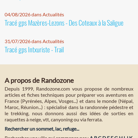
04/08/2026 dans Actualités
Tracé gps Mazères-Lezons - Des Coteaux à la Saligue
31/07/2026 dans Actualités
Tracé gps Intxuriste - Trail
A propos de Randozone
Depuis 1999, Randozone.com vous propose de nombreux
articles et fiches techniques pour préparer vos aventures en
France (Pyrénées, Alpes, Vosges...) et dans le monde (Népal,
Maroc, Réunion...) : spécialisé dans la randonnée pédestre et
le trekking, nous donnons aussi des idées de sorties en
raquettes à neige, vtt, canyoning ou via ferrata.
Rechercher un sommet, lac, refuge...
Rechercher une ville qui commence par :
A
B
C
D
E
F
G
H
I
J
K