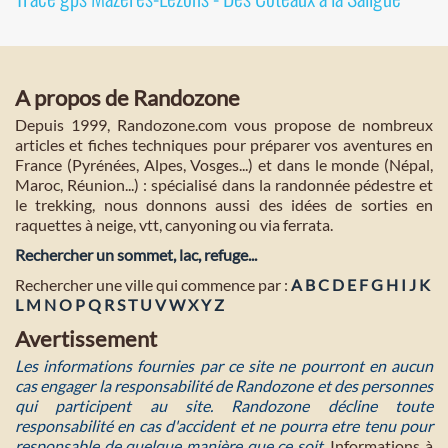
A propos de Randozone
Depuis 1999, Randozone.com vous propose de nombreux
articles et fiches techniques pour préparer vos aventures en
France (Pyrénées, Alpes, Vosges...) et dans le monde (Népal,
Maroc, Réunion...) : spécialisé dans la randonnée pédestre et
le trekking, nous donnons aussi des idées de sorties en
raquettes à neige, vtt, canyoning ou via ferrata.
Rechercher un sommet, lac, refuge...
Rechercher une ville qui commence par :
A
B
C
D
E
F
G
H
I
J
K
L
M
N
O
P
Q
R
S
T
U
V
W
X
Y
Z
Avertissement
Les informations fournies par ce site ne pourront en aucun
cas engager la responsabilité de Randozone et des personnes
qui participent au site. Randozone décline toute
responsabilité en cas d'accident et ne pourra etre tenu pour
responsable de quelque manière que ce soit
. Informations à