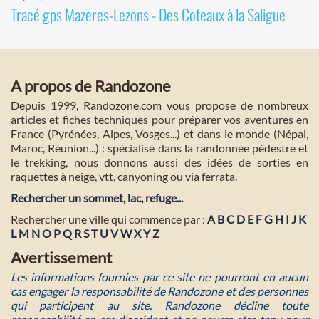
Tracé gps Mazères-Lezons - Des Coteaux à la Saligue
A propos de Randozone
Depuis 1999, Randozone.com vous propose de nombreux
articles et fiches techniques pour préparer vos aventures en
France (Pyrénées, Alpes, Vosges...) et dans le monde (Népal,
Maroc, Réunion...) : spécialisé dans la randonnée pédestre et
le trekking, nous donnons aussi des idées de sorties en
raquettes à neige, vtt, canyoning ou via ferrata.
Rechercher un sommet, lac, refuge...
Rechercher une ville qui commence par :
A
B
C
D
E
F
G
H
I
J
K
L
M
N
O
P
Q
R
S
T
U
V
W
X
Y
Z
Avertissement
Les informations fournies par ce site ne pourront en aucun
cas engager la responsabilité de Randozone et des personnes
qui participent au site. Randozone décline toute