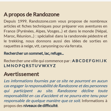
A propos de Randozone
Depuis 1999, Randozone.com vous propose de nombreux
articles et fiches techniques pour préparer vos aventures en
France (Pyrénées, Alpes, Vosges...) et dans le monde (Népal,
Maroc, Réunion...) : spécialisé dans la randonnée pédestre et
le trekking, nous donnons aussi des idées de sorties en
raquettes à neige, vtt, canyoning ou via ferrata.
Rechercher un sommet, lac, refuge...
Rechercher une ville qui commence par :
A
B
C
D
E
F
G
H
I
J
K
L
M
N
O
P
Q
R
S
T
U
V
W
X
Y
Z
Avertissement
Les informations fournies par ce site ne pourront en aucun
cas engager la responsabilité de Randozone et des personnes
qui participent au site. Randozone décline toute
responsabilité en cas d'accident et ne pourra etre tenu pour
responsable de quelque manière que ce soit
. Informations à
propos des
niveaux de difficulté
.