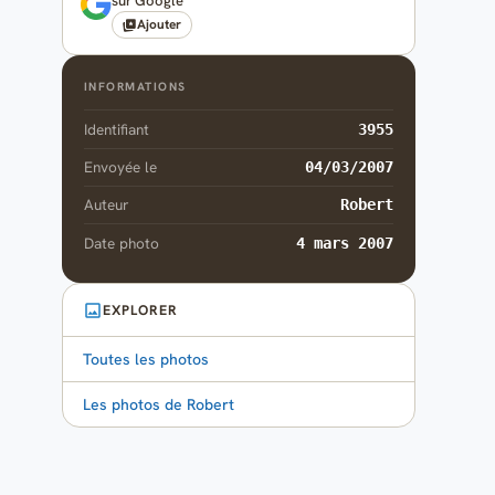
sur Google
Ajouter
INFORMATIONS
Identifiant
3955
Envoyée le
04/03/2007
Auteur
Robert
Date photo
4 mars 2007
EXPLORER
Toutes les photos
Les photos de Robert