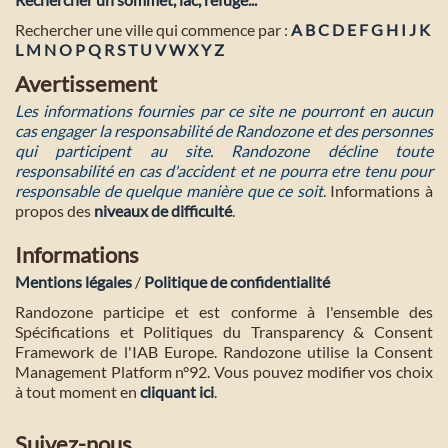
Rechercher une ville qui commence par :
A
B
C
D
E
F
G
H
I
J
K
L
M
N
O
P
Q
R
S
T
U
V
W
X
Y
Z
Avertissement
Les informations fournies par ce site ne pourront en aucun
cas engager la responsabilité de Randozone et des personnes
qui participent au site. Randozone décline toute
responsabilité en cas d'accident et ne pourra etre tenu pour
responsable de quelque manière que ce soit
. Informations à
propos des
niveaux de difficulté
.
Informations
Mentions légales
/
Politique de confidentialité
Randozone participe et est conforme à l'ensemble des
Spécifications et Politiques du Transparency & Consent
Framework de l'IAB Europe. Randozone utilise la Consent
Management Platform n°92. Vous pouvez modifier vos choix
à tout moment en
cliquant ici
.
Suivez-nous