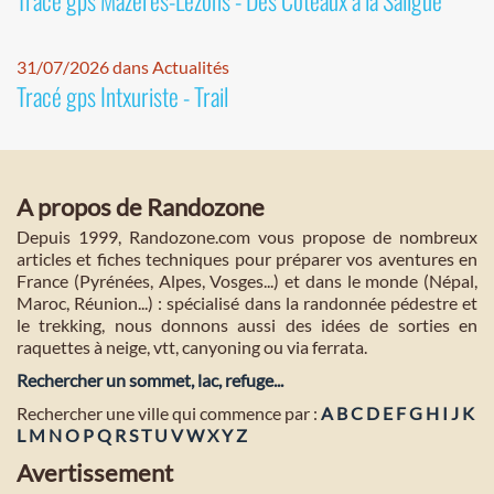
Tracé gps Mazères-Lezons - Des Coteaux à la Saligue
31/07/2026 dans Actualités
Tracé gps Intxuriste - Trail
A propos de Randozone
Depuis 1999, Randozone.com vous propose de nombreux
articles et fiches techniques pour préparer vos aventures en
France (Pyrénées, Alpes, Vosges...) et dans le monde (Népal,
Maroc, Réunion...) : spécialisé dans la randonnée pédestre et
le trekking, nous donnons aussi des idées de sorties en
raquettes à neige, vtt, canyoning ou via ferrata.
Rechercher un sommet, lac, refuge...
Rechercher une ville qui commence par :
A
B
C
D
E
F
G
H
I
J
K
L
M
N
O
P
Q
R
S
T
U
V
W
X
Y
Z
Avertissement