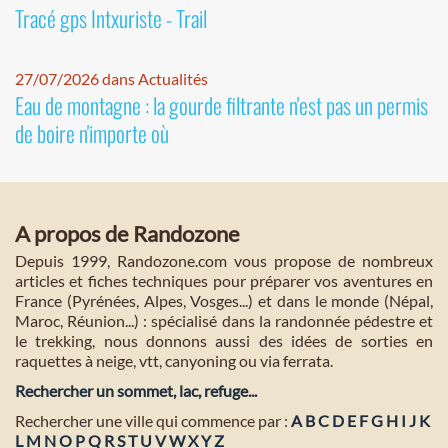
Tracé gps Intxuriste - Trail
27/07/2026 dans Actualités
Eau de montagne : la gourde filtrante n'est pas un permis
de boire n'importe où
A propos de Randozone
Depuis 1999, Randozone.com vous propose de nombreux
articles et fiches techniques pour préparer vos aventures en
France (Pyrénées, Alpes, Vosges...) et dans le monde (Népal,
Maroc, Réunion...) : spécialisé dans la randonnée pédestre et
le trekking, nous donnons aussi des idées de sorties en
raquettes à neige, vtt, canyoning ou via ferrata.
Rechercher un sommet, lac, refuge...
Rechercher une ville qui commence par :
A
B
C
D
E
F
G
H
I
J
K
L
M
N
O
P
Q
R
S
T
U
V
W
X
Y
Z