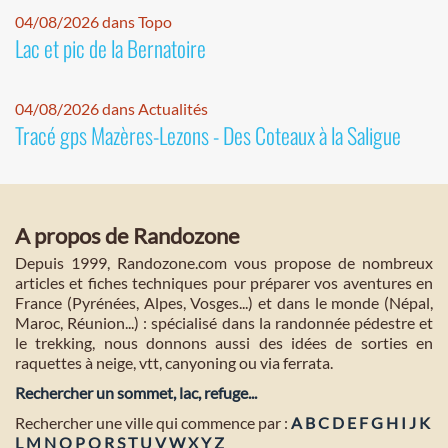
04/08/2026 dans Topo
Lac et pic de la Bernatoire
04/08/2026 dans Actualités
Tracé gps Mazères-Lezons - Des Coteaux à la Saligue
A propos de Randozone
Depuis 1999, Randozone.com vous propose de nombreux
articles et fiches techniques pour préparer vos aventures en
France (Pyrénées, Alpes, Vosges...) et dans le monde (Népal,
Maroc, Réunion...) : spécialisé dans la randonnée pédestre et
le trekking, nous donnons aussi des idées de sorties en
raquettes à neige, vtt, canyoning ou via ferrata.
Rechercher un sommet, lac, refuge...
Rechercher une ville qui commence par :
A
B
C
D
E
F
G
H
I
J
K
L
M
N
O
P
Q
R
S
T
U
V
W
X
Y
Z