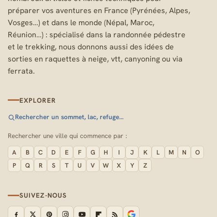
préparer vos aventures en France (Pyrénées, Alpes,
Vosges…) et dans le monde (Népal, Maroc,
Réunion…) : spécialisé dans la randonnée pédestre
et le trekking, nous donnons aussi des idées de
sorties en raquettes à neige, vtt, canyoning ou via
ferrata.
EXPLORER
Rechercher un sommet, lac, refuge…
Rechercher une ville qui commence par :
A
B
C
D
E
F
G
H
I
J
K
L
M
N
O
P
Q
R
S
T
U
V
W
X
Y
Z
SUIVEZ-NOUS