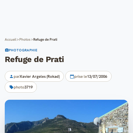
Cartes
Blog
Mon compte
Accueil
Photos
Refuge de Prati
PHOTOGRAPHIE
Refuge de Prati
par
Xavier Argeles (Rokad)
prise le
13/07/2006
photo
3719