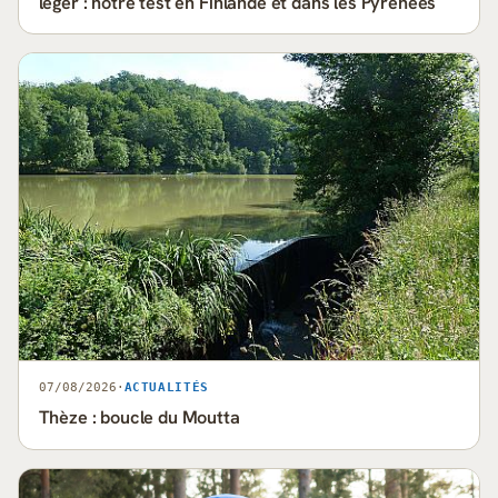
léger : notre test en Finlande et dans les Pyrénées
07/08/2026
·
ACTUALITÉS
Thèze : boucle du Moutta