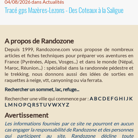
04/08/2026 dans Actualités
Tracé gps Mazères-Lezons - Des Coteaux à la Saligue
A propos de Randozone
Depuis 1999, Randozone.com vous propose de nombreux
articles et fiches techniques pour préparer vos aventures en
France (Pyrénées, Alpes, Vosges...) et dans le monde (Népal,
Maroc, Réunion...) : spécialisé dans la randonnée pédestre et
le trekking, nous donnons aussi des idées de sorties en
raquettes à neige, vtt, canyoning ou via ferrata.
Rechercher un sommet, lac, refuge...
Rechercher une ville qui commence par :
A
B
C
D
E
F
G
H
I
J
K
L
M
N
O
P
Q
R
S
T
U
V
W
X
Y
Z
Avertissement
Les informations fournies par ce site ne pourront en aucun
cas engager la responsabilité de Randozone et des personnes
qui participent au site. Randozone décline toute