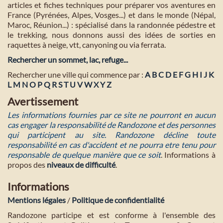
articles et fiches techniques pour préparer vos aventures en
France (Pyrénées, Alpes, Vosges...) et dans le monde (Népal,
Maroc, Réunion...) : spécialisé dans la randonnée pédestre et
le trekking, nous donnons aussi des idées de sorties en
raquettes à neige, vtt, canyoning ou via ferrata.
Rechercher un sommet, lac, refuge...
Rechercher une ville qui commence par :
A
B
C
D
E
F
G
H
I
J
K
L
M
N
O
P
Q
R
S
T
U
V
W
X
Y
Z
Avertissement
Les informations fournies par ce site ne pourront en aucun
cas engager la responsabilité de Randozone et des personnes
qui participent au site. Randozone décline toute
responsabilité en cas d'accident et ne pourra etre tenu pour
responsable de quelque manière que ce soit
. Informations à
propos des
niveaux de difficulté
.
Informations
Mentions légales
/
Politique de confidentialité
Randozone participe et est conforme à l'ensemble des