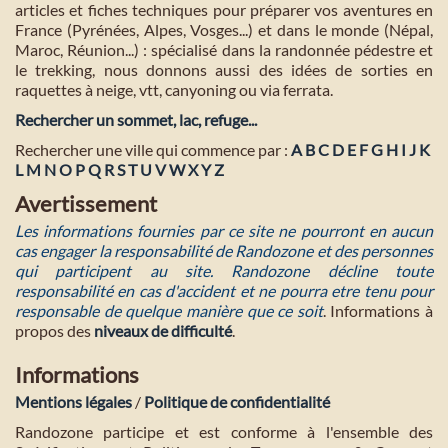
articles et fiches techniques pour préparer vos aventures en
France (Pyrénées, Alpes, Vosges...) et dans le monde (Népal,
Maroc, Réunion...) : spécialisé dans la randonnée pédestre et
le trekking, nous donnons aussi des idées de sorties en
raquettes à neige, vtt, canyoning ou via ferrata.
Rechercher un sommet, lac, refuge...
Rechercher une ville qui commence par :
A
B
C
D
E
F
G
H
I
J
K
L
M
N
O
P
Q
R
S
T
U
V
W
X
Y
Z
Avertissement
Les informations fournies par ce site ne pourront en aucun
cas engager la responsabilité de Randozone et des personnes
qui participent au site. Randozone décline toute
responsabilité en cas d'accident et ne pourra etre tenu pour
responsable de quelque manière que ce soit
. Informations à
propos des
niveaux de difficulté
.
Informations
Mentions légales
/
Politique de confidentialité
Randozone participe et est conforme à l'ensemble des