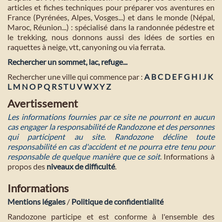
articles et fiches techniques pour préparer vos aventures en
France (Pyrénées, Alpes, Vosges...) et dans le monde (Népal,
Maroc, Réunion...) : spécialisé dans la randonnée pédestre et
le trekking, nous donnons aussi des idées de sorties en
raquettes à neige, vtt, canyoning ou via ferrata.
Rechercher un sommet, lac, refuge...
Rechercher une ville qui commence par :
A
B
C
D
E
F
G
H
I
J
K
L
M
N
O
P
Q
R
S
T
U
V
W
X
Y
Z
Avertissement
Les informations fournies par ce site ne pourront en aucun
cas engager la responsabilité de Randozone et des personnes
qui participent au site. Randozone décline toute
responsabilité en cas d'accident et ne pourra etre tenu pour
responsable de quelque manière que ce soit
. Informations à
propos des
niveaux de difficulté
.
Informations
Mentions légales
/
Politique de confidentialité
Randozone participe et est conforme à l'ensemble des