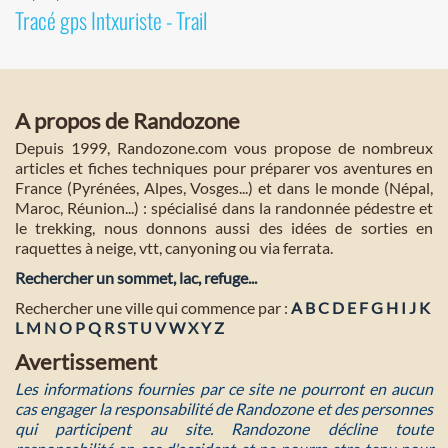
Tracé gps Intxuriste - Trail
A propos de Randozone
Depuis 1999, Randozone.com vous propose de nombreux
articles et fiches techniques pour préparer vos aventures en
France (Pyrénées, Alpes, Vosges...) et dans le monde (Népal,
Maroc, Réunion...) : spécialisé dans la randonnée pédestre et
le trekking, nous donnons aussi des idées de sorties en
raquettes à neige, vtt, canyoning ou via ferrata.
Rechercher un sommet, lac, refuge...
Rechercher une ville qui commence par :
A
B
C
D
E
F
G
H
I
J
K
L
M
N
O
P
Q
R
S
T
U
V
W
X
Y
Z
Avertissement
Les informations fournies par ce site ne pourront en aucun
cas engager la responsabilité de Randozone et des personnes
qui participent au site. Randozone décline toute