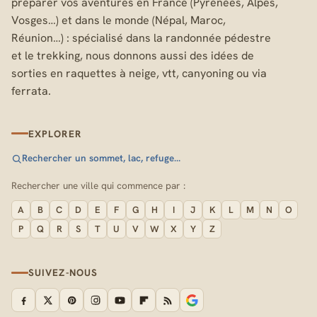
préparer vos aventures en France (Pyrénées, Alpes,
Vosges…) et dans le monde (Népal, Maroc,
Réunion…) : spécialisé dans la randonnée pédestre
et le trekking, nous donnons aussi des idées de
sorties en raquettes à neige, vtt, canyoning ou via
ferrata.
EXPLORER
Rechercher un sommet, lac, refuge…
Rechercher une ville qui commence par :
A
B
C
D
E
F
G
H
I
J
K
L
M
N
O
P
Q
R
S
T
U
V
W
X
Y
Z
SUIVEZ-NOUS