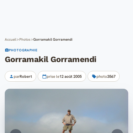
Cartes
Blog
Mon compte
Accueil
Photos
Gorramakil Gorramendi
PHOTOGRAPHIE
Gorramakil Gorramendi
par
Robert
prise le
12 août 2005
photo
3567