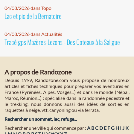
04/08/2026 dans Topo
Lac et pic de la Bernatoire
04/08/2026 dans Actualités
Tracé gps Mazères-Lezons - Des Coteaux à la Saligue
A propos de Randozone
Depuis 1999, Randozone.com vous propose de nombreux
articles et fiches techniques pour préparer vos aventures en
France (Pyrénées, Alpes, Vosges...) et dans le monde (Népal,
Maroc, Réunion...) : spécialisé dans la randonnée pédestre et
le trekking, nous donnons aussi des idées de sorties en
raquettes à neige, vtt, canyoning ou via ferrata.
Rechercher un sommet, lac, refuge...
Rechercher une ville qui commence par :
A
B
C
D
E
F
G
H
I
J
K
L
M
N
O
P
Q
R
S
T
U
V
W
X
Y
Z