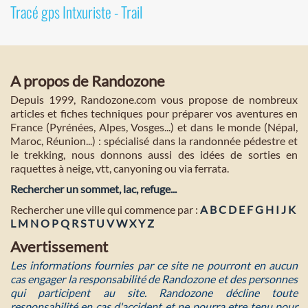
Tracé gps Intxuriste - Trail
A propos de Randozone
Depuis 1999, Randozone.com vous propose de nombreux
articles et fiches techniques pour préparer vos aventures en
France (Pyrénées, Alpes, Vosges...) et dans le monde (Népal,
Maroc, Réunion...) : spécialisé dans la randonnée pédestre et
le trekking, nous donnons aussi des idées de sorties en
raquettes à neige, vtt, canyoning ou via ferrata.
Rechercher un sommet, lac, refuge...
Rechercher une ville qui commence par :
A
B
C
D
E
F
G
H
I
J
K
L
M
N
O
P
Q
R
S
T
U
V
W
X
Y
Z
Avertissement
Les informations fournies par ce site ne pourront en aucun
cas engager la responsabilité de Randozone et des personnes
qui participent au site. Randozone décline toute
responsabilité en cas d'accident et ne pourra etre tenu pour