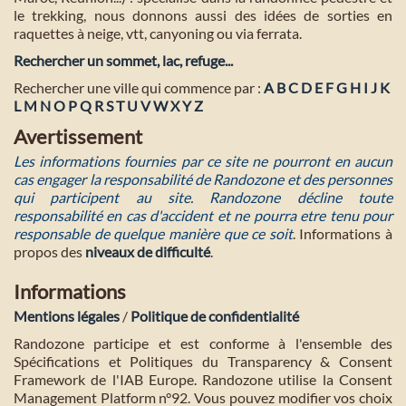
le trekking, nous donnons aussi des idées de sorties en
raquettes à neige, vtt, canyoning ou via ferrata.
Rechercher un sommet, lac, refuge...
Rechercher une ville qui commence par :
A
B
C
D
E
F
G
H
I
J
K
L
M
N
O
P
Q
R
S
T
U
V
W
X
Y
Z
Avertissement
Les informations fournies par ce site ne pourront en aucun
cas engager la responsabilité de Randozone et des personnes
qui participent au site. Randozone décline toute
responsabilité en cas d'accident et ne pourra etre tenu pour
responsable de quelque manière que ce soit
. Informations à
propos des
niveaux de difficulté
.
Informations
Mentions légales
/
Politique de confidentialité
Randozone participe et est conforme à l'ensemble des
Spécifications et Politiques du Transparency & Consent
Framework de l'IAB Europe. Randozone utilise la Consent
Management Platform n°92. Vous pouvez modifier vos choix