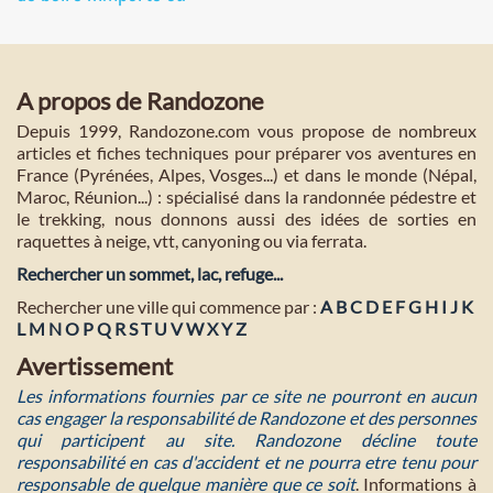
A propos de Randozone
Depuis 1999, Randozone.com vous propose de nombreux
articles et fiches techniques pour préparer vos aventures en
France (Pyrénées, Alpes, Vosges...) et dans le monde (Népal,
Maroc, Réunion...) : spécialisé dans la randonnée pédestre et
le trekking, nous donnons aussi des idées de sorties en
raquettes à neige, vtt, canyoning ou via ferrata.
Rechercher un sommet, lac, refuge...
Rechercher une ville qui commence par :
A
B
C
D
E
F
G
H
I
J
K
L
M
N
O
P
Q
R
S
T
U
V
W
X
Y
Z
Avertissement
Les informations fournies par ce site ne pourront en aucun
cas engager la responsabilité de Randozone et des personnes
qui participent au site. Randozone décline toute
responsabilité en cas d'accident et ne pourra etre tenu pour
responsable de quelque manière que ce soit
. Informations à