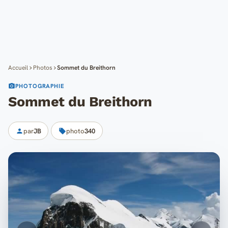
Cartes
Blog
Mon compte
Accueil
Photos
Sommet du Breithorn
PHOTOGRAPHIE
Sommet du Breithorn
par
JB
photo
340