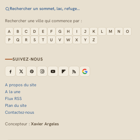
Rechercher un sommet, lac, refuge…
Rechercher une ville qui commence par :
A
B
C
D
E
F
G
H
I
J
K
L
M
N
O
P
Q
R
S
T
U
V
W
X
Y
Z
SUIVEZ-NOUS
A propos du site
A la une
Flux RSS
Plan du site
Contactez-nous
Concepteur :
Xavier Argeles