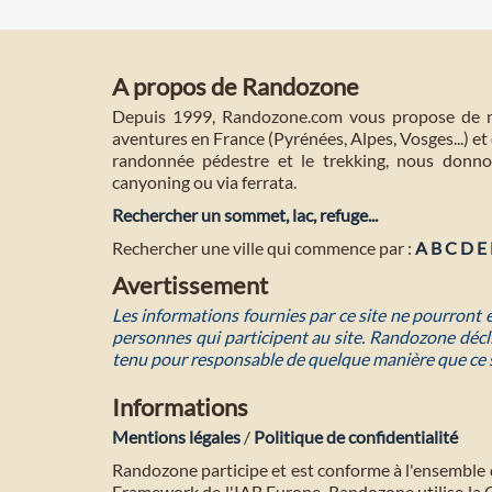
A propos de Randozone
Depuis 1999, Randozone.com vous propose de no
aventures en France (Pyrénées, Alpes, Vosges...) et 
randonnée pédestre et le trekking, nous donnon
canyoning ou via ferrata.
Rechercher un sommet, lac, refuge...
Rechercher une ville qui commence par :
A
B
C
D
E
Avertissement
Les informations fournies par ce site ne pourront
personnes qui participent au site. Randozone décli
tenu pour responsable de quelque manière que ce 
Informations
Mentions légales
/
Politique de confidentialité
Randozone participe et est conforme à l'ensemble 
Framework de l'IAB Europe. Randozone utilise la