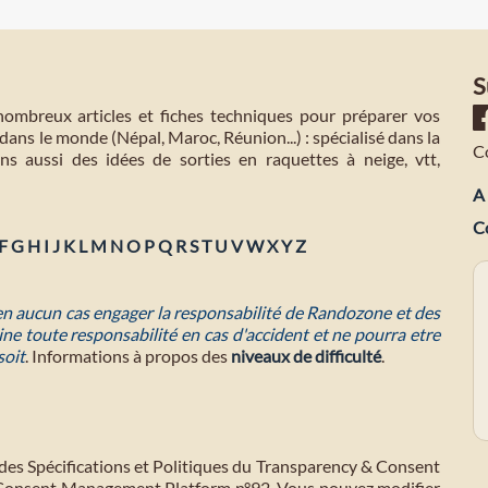
S
mbreux articles et fiches techniques pour préparer vos
dans le monde (Népal, Maroc, Réunion...) : spécialisé dans la
C
s aussi des idées de sorties en raquettes à neige, vtt,
A 
C
F
G
H
I
J
K
L
M
N
O
P
Q
R
S
T
U
V
W
X
Y
Z
 en aucun cas engager la responsabilité de Randozone et des
ne toute responsabilité en cas d'accident et ne pourra etre
soit
. Informations à propos des
niveaux de difficulté
.
des Spécifications et Politiques du Transparency & Consent
 Consent Management Platform n°92. Vous pouvez modifier