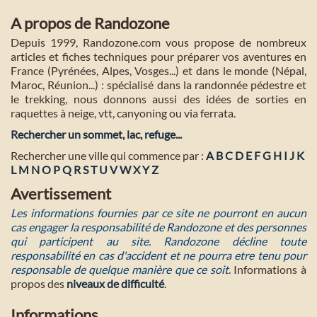
A propos de Randozone
Depuis 1999, Randozone.com vous propose de nombreux
articles et fiches techniques pour préparer vos aventures en
France (Pyrénées, Alpes, Vosges...) et dans le monde (Népal,
Maroc, Réunion...) : spécialisé dans la randonnée pédestre et
le trekking, nous donnons aussi des idées de sorties en
raquettes à neige, vtt, canyoning ou via ferrata.
Rechercher un sommet, lac, refuge...
Rechercher une ville qui commence par :
A
B
C
D
E
F
G
H
I
J
K
L
M
N
O
P
Q
R
S
T
U
V
W
X
Y
Z
Avertissement
Les informations fournies par ce site ne pourront en aucun
cas engager la responsabilité de Randozone et des personnes
qui participent au site. Randozone décline toute
responsabilité en cas d'accident et ne pourra etre tenu pour
responsable de quelque manière que ce soit
. Informations à
propos des
niveaux de difficulté
.
Informations